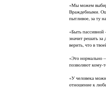
«Мы можем выбира
Враждебными. Оце
пытливое, за ту н
«Быть пассивной 
значит решать за 
верить, что в тво
«Это нормально —
позволяют кому-то
«У человека можн
отношение к любы