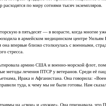
ор расходятся по миру сотнями тысяч экземпляров.
орскую в пятьдесят — в возрасте, когда многие уже
роходила в армейском медицинском центре Уильям 
ам она впервые близко столкнулась с военными, стр
го стресса.
ьтировала армию США и военно-морской флот, пом
вые методы лечения ПТСР у ветеранов. Среди её пац
Вьетнама, Ирака и Афганистана. Она говорила: «Вое
правили туда, к чему мы не были готовы. Нам сказа
травмы на «свои» и «чужие». Она признавала, что П