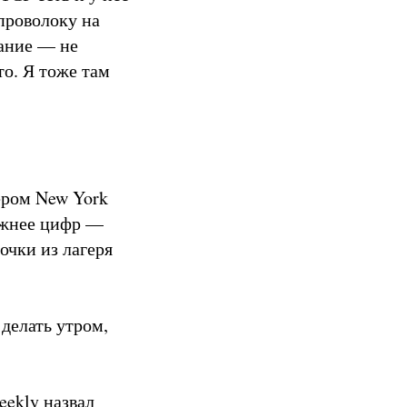
проволоку на
ание — не
то. Я тоже там
ером New York
важнее цифр —
очки из лагеря
делать утром,
eekly назвал