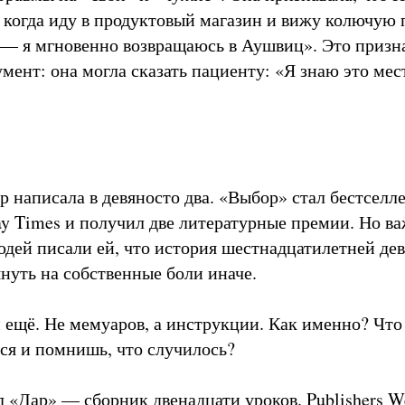
 когда иду в продуктовый магазин и вижу колючую 
 — я мгновенно возвращаюсь в Аушвиц». Это призн
умент: она могла сказать пациенту: «Я знаю это мес
р написала в девяносто два. «Выбор» стал бестселл
ay Times и получил две литературные премии. Но 
юдей писали ей, что история шестнадцатилетней дев
януть на собственные боли иначе.
 ещё. Не мемуаров, а инструкции. Как именно? Что 
ся и помнишь, что случилось?
л «Дар» — сборник двенадцати уроков. Publishers W