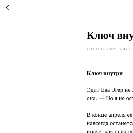
Ключ вн
2026-05-13 17:57
СОБЫ
Ключ внутри
Эдит Ева Эгер не
она. — Но я не ос
В конце апреля её
навсегда останет
иначе: как психо