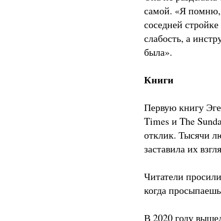
самой. «Я помню,
соседней стройке
слабость, а инстр
была».
Книги
Первую книгу Эге
Times и The Sund
отклик. Тысячи л
заставила их взгл
Читатели просили
когда просыпаешь
В 2020 году выше