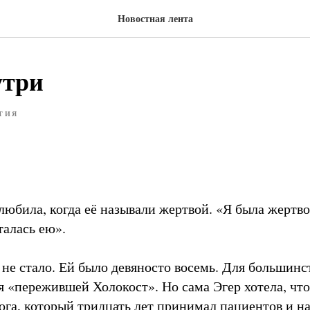
Новостная лента
утри
ТИЯ
 любила, когда её называли жертвой. «Я была жертв
талась ею».
 не стало. Ей было девяносто восемь. Для большинс
ся «пережившей Холокост». Но сама Эгер хотела, чт
лога, который тридцать лет принимал пациентов и н