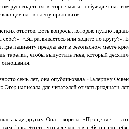
ким руководством, которое мягко побуждает нас из
ивающие нас в плену прошлого».
лёгких ответов. Есть вопросы, которые нужно задать
 себе?», «Вы развиваетесь или ходите по кругу?». Е
, где пациенту предлагают в безопасном месте крич
ть тарелки, чтобы выпустить гнев, который десяти
л отношения.
евяносто семь лет, она опубликовала «Балерину Осв
ю Эгер написала для читателей от четырнадцати лет
ощать ради других. Она говорила: «Прощение — это 
вам боль. Это то, что я делаю для себя и ради себя