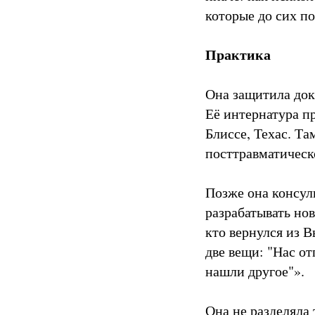
которые до сих п
Практика
Она защитила докт
Её интернатура п
Блиссе, Техас. Т
посттравматическо
Позже она консул
разрабатывать но
кто вернулся из 
две вещи: "Нас от
нашли другое"».
Она не разделяла 