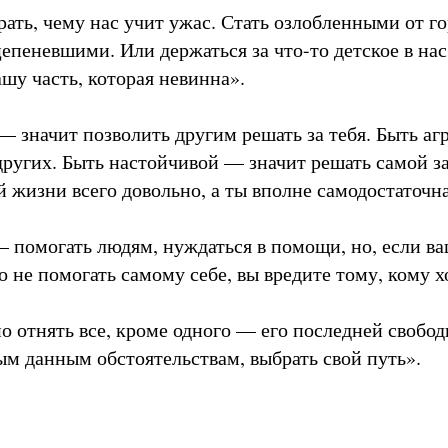
ть, чему нас учит ужас. Стать озлобленными от гор
пеневшими. Или держаться за что-то детское в нас
ашу часть, которая невинна».
— значит позволить другим решать за тебя. Быть а
других. Быть настойчивой — значит решать самой за
ей жизни всего довольно, а ты вполне самодостаточн
 помогать людям, нуждаться в помощи, но, если в
 не помогать самому себе, вы вредите тому, кому х
о отнять все, кроме одного — его последней свобод
м данным обстоятельствам, выбрать свой путь».