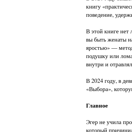
книгу «практичес
поведение, удерж
В этой книге нет 
вы быть женаты на
яростью» — метод
подушку или лома
внутри и отравля
В 2024 году, в д
«Выбора», котору
Главное
Эгер не учила пр
который причинил 