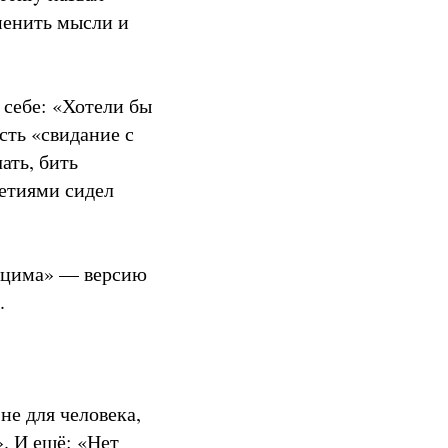
менить мысли и
 себе: «Хотели бы
сть «свидание с
ать, бить
летиями сидел
енцима» — версию
.
не для человека,
». И ещё: «Нет