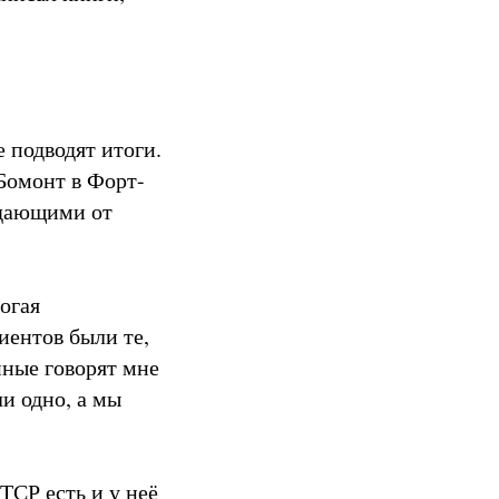
 подводят итоги.
Бомонт в Форт-
адающими от
огая
иентов были те,
нные говорят мне
ли одно, а мы
ТСР есть и у неё