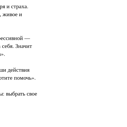
я и страха.
, живое и
грессивной —
 себя. Значит
а».
аши действия
отите помочь».
ы: выбрать свое