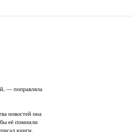
ой, — поправляла
тва новостей она
обы её помнили
аписал книги,