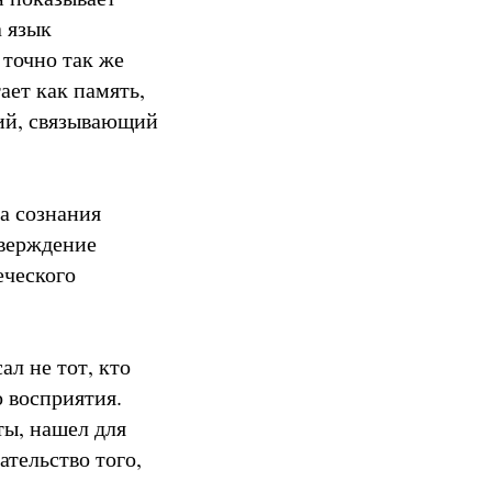
 язык
 точно так же
ает как память,
ций, связывающий
да сознания
тверждение
еческого
ал не тот, кто
о восприятия.
ты, нашел для
тельство того,