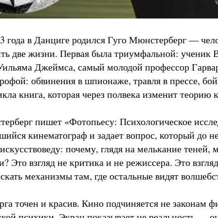
3 года в Данциге родился Гуго Мюнстерберг — чел
ть две жизни. Первая была триумфальной: ученик 
Уильяма Джеймса, самый молодой профессор Гарвар
рофой: обвинения в шпионаже, травля в прессе, бой
кла книга, которая через полвека изменит теорию 
терберг пишет «Фотопьесу: Психологическое иссле
шийся кинематограф и задает вопрос, который до не
 искусствоведу: почему, глядя на мелькание теней,
 Это взгляд не критика и не режиссера. Это взгляд
скать механизмы там, где остальные видят волшебс
га точен и красив. Кино подчиняется не законам фи
ской психики. Экран показывает не реальность — о