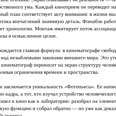
бственного ума. Каждый киноприем он переводит на
ный план соответствует акту внимания: в жизни мы
отока впечатлений значимую деталь. Флешбэк работ
ает хронологии. Монтаж имитирует поток ассоциа
азы в осмысленное целое.
рождается главная формула: в кинематографе свобо
 над незыблемыми законами внешнего мира. Это у
о кинематограф переносит на экран структуру челов
левая ограничения времени и пространства.
и заключается уникальность «Фотопьесы». Ее напис
 кадра, а тот, кто изучал устройство человеческог
шел к кино как к лаборатории: разобрал на элемен
кую функцию и собрал обратно — но уже как доказа
бъективна.