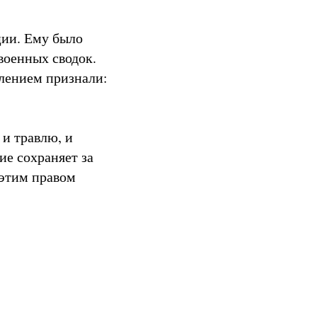
ции. Ему было
военных сводок.
млением признали:
 и травлю, и
е сохраняет за
 этим правом