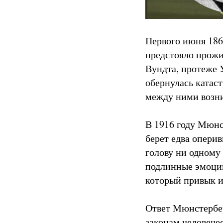
Первого июня 186
предстояло прожи
Вундта, протеже 
обернулась катаст
между ними возни
В 1916 году Мюнс
берет едва оперив
голову ни одному
подлинные эмоции?
который привык и
Ответ Мюнстербер
законам человече