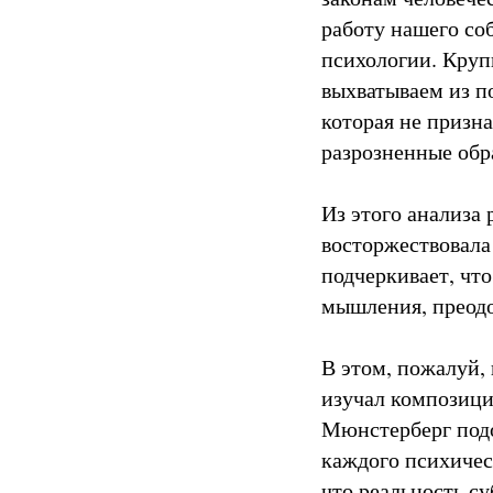
работу нашего со
психологии. Круп
выхватываем из п
которая не призн
разрозненные обр
Из этого анализа 
восторжествовала
подчеркивает, чт
мышления, преодо
В этом, пожалуй, 
изучал композицию
Мюнстерберг подо
каждого психичес
что реальность су