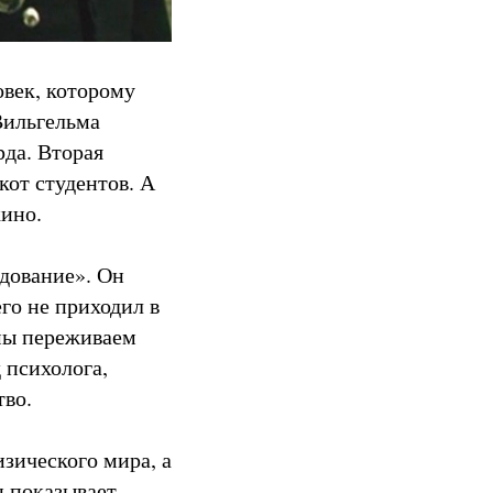
овек, которому
Вильгельма
да. Вторая
кот студентов. А
кино.
дование». Он
го не приходил в
 мы переживаем
 психолога,
тво.
зического мира, а
н показывает