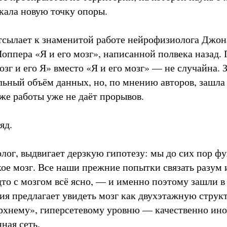
кала новую точку опоры.
тсылает к знаменитой работе нейрофизиолога Джон
оппера «Я и его мозг», написанной полвека назад. 
зг и его Я» вместо «Я и его мозг» — не случайна. З
льный объём данных, но, по мнению авторов, зашла 
же работы уже не даёт прорывов.
яд.
лог, выдвигает дерзкую гипотезу: мы до сих пор ф
кое мозг. Все наши прежние попытки связать разум 
то с мозгом всё ясно, — и именно поэтому зашли в
ия предлагает увидеть мозг как двухэтажную структ
рхнему», гиперсетевому уровню — качественно ино
ная сеть.