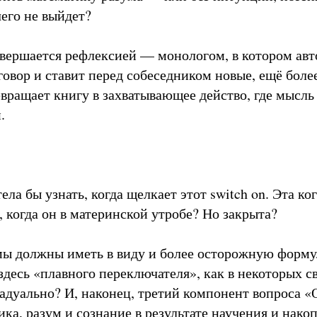
чего не выйдет?
вершается рефлексией — монологом, в котором авт
говор и ставит перед собеседником новые, ещё боле
евращает книгу в захватывающее действо, где мысль
.
тела бы узнать, когда щелкает этот switch on. Эта к
, когда он в материнской утробе? Но закрыта?
мы должны иметь в виду и более осторожную форму
 здесь «плавного переключателя», как в некоторых с
радуально? И, наконец, третий компонент вопроса «
ка, разум и сознание в результате научения и нако