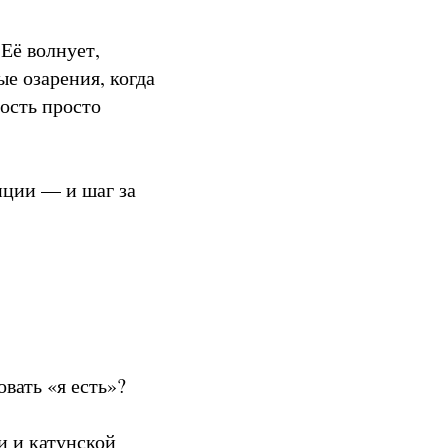
 Её волнует,
ые озарения, когда
ность просто
иции — и шаг за
вать «я есть»?
и и катунской