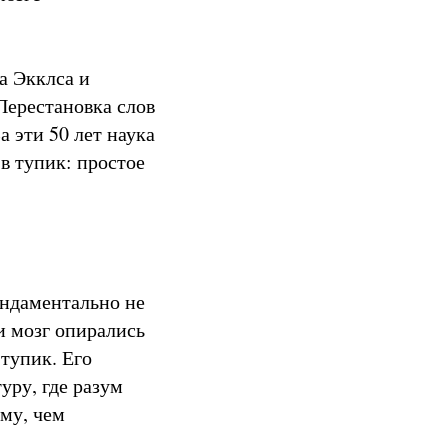
а Экклса и
Перестановка слов
а эти 50 лет наука
в тупик: простое
ундаментально не
и мозг опирались
 тупик. Его
уру, где разум
му, чем