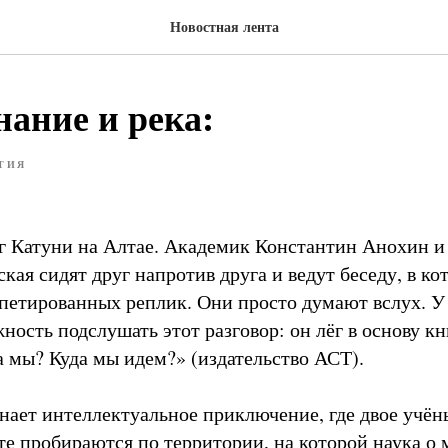
Новостная лента
нание и река:
ТИЯ
ег Катуни на Алтае. Академик Константин Анохин и
кая сидят друг напротив друга и ведут беседу, в ко
епетированных реплик. Они просто думают вслух. У 
ость подслушать этот разговор: он лёг в основу кн
а мы? Куда мы идем?» (издательство АСТ).
нает интеллектуальное приключение, где двое учён
те пробираются по территории, на которой наука о 