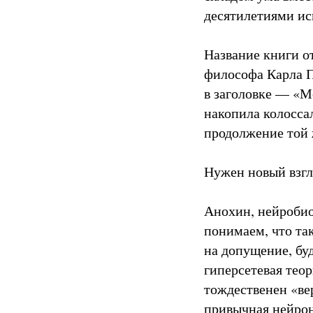
десятилетиями ис
Название книги о
философа Карла П
в заголовке — «Мо
накопила колосса
продолжение той 
Нужен новый взгл
Анохин, нейробио
понимаем, что та
на допущение, буд
гиперсетевая теор
тождественен «ве
привычная нейрон