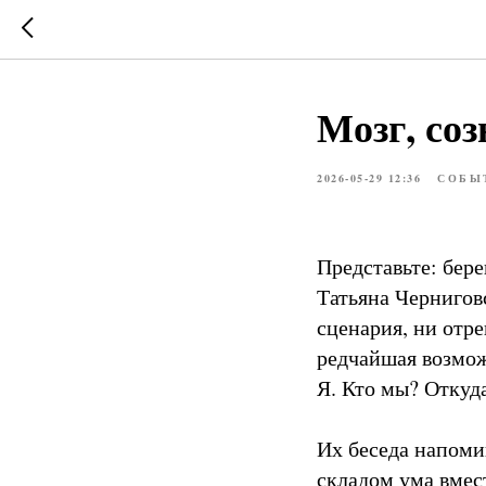
Мозг, соз
2026-05-29 12:36
СОБЫ
Представьте: бер
Татьяна Черниговс
сценария, ни отр
редчайшая возможн
Я. Кто мы? Откуд
Их беседа напоми
складом ума вмес