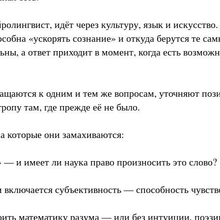
ролингвист, идёт через культуру, язык и искусство.
собна «ускорять сознание» и откуда берутся те сам
ны, а ответ приходит в момент, когда есть возмож
ращаются к одним и тем же вопросам, уточняют поз
ропу там, где прежде её не было.
на которые они замахиваются:
» — и имеет ли наука право произносить это слово?
и включается субъективность — способность чувство
ить математику разума — или без интуиции, поэзи