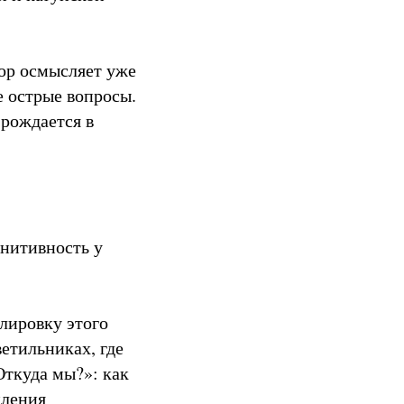
ор осмысляет уже
е острые вопросы.
 рождается в
огнитивность у
лировку этого
ветильниках, где
Откуда мы?»: как
пления