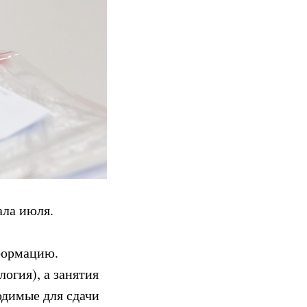
чала июля.
формацию.
огия), а занятия
одимые для сдачи